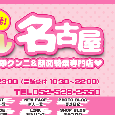
3:00 (電話受付 10:30～22:00)
TEL
052-526-2550
ST
NEW FACE
PHOTO BLOG
一覧
新人一覧
写メ日記
CE
LINK
SHOP BLOG
様の声
相互リンク
店長ブログ