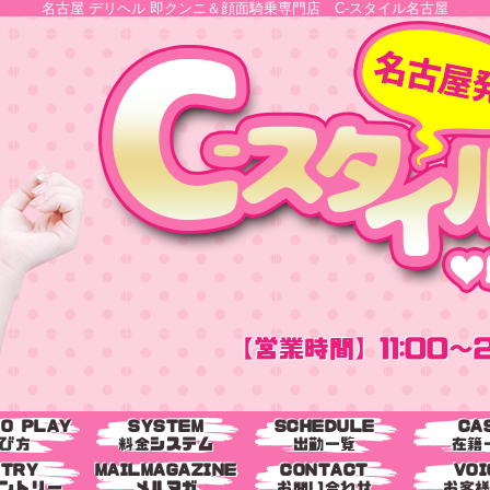
名古屋 デリヘル 即クンニ＆顔面騎乗専門店 C-スタイル名古屋
【営業時間】11:00～2
TO PLAY
SYSTEM
SCHEDULE
CA
び方
料金システム
出勤一覧
在籍
NTRY
MAILMAGAZINE
CONTACT
VOI
ントリー
メルマガ
お問い合わせ
お客