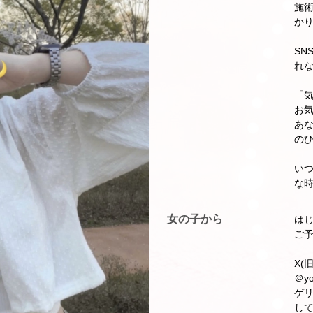
施
かり
SN
れな
「
お
あ
のひ
い
な時
女の子から
はじ
ご予
X(
＠yo
ゲ
して