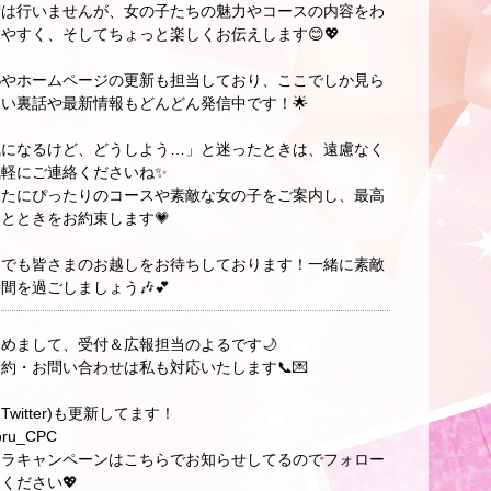
術は行いませんが、女の子たちの魅力やコースの内容をわ
やすく、そしてちょっと楽しくお伝えします😊💖
Sやホームページの更新も担当しており、ここでしか見ら
い裏話や最新情報もどんどん発信中です！🌟
気になるけど、どうしよう…」と迷ったときは、遠慮なく
気軽にご連絡くださいね✨
なたにぴったりのコースや素敵な女の子をご案内し、最高
とときをお約束します💗
つでも皆さまのお越しをお待ちしております！一緒に素敵
間を過ごしましょう🎶💕
めまして、受付＆広報担当のよるです🌙
約・お問い合わせは私も対応いたします📞💌
旧Twitter)も更新してます！
ru_CPC
リラキャンペーンはこちらでお知らせしてるのでフォロー
ください💖