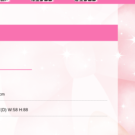
）
cm
7(D) W:58 H:88