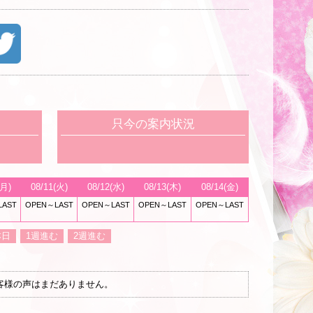
只今の案内状況
(月)
08/11(火)
08/12(水)
08/13(木)
08/14(金)
LAST
OPEN～LAST
OPEN～LAST
OPEN～LAST
OPEN～LAST
本日
1週進む
2週進む
客様の声はまだありません。