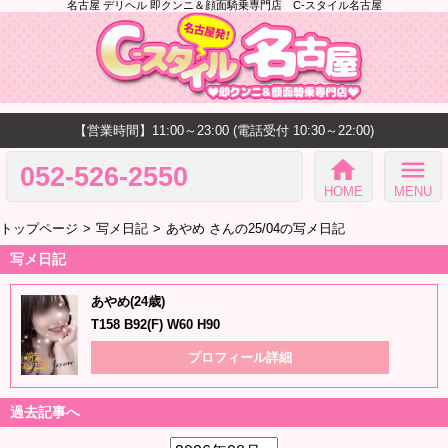
名古屋 デリヘル 即クンニ＆顔面騎乗専門店 C-スタイル名古屋
【営業時間】11:00～23:00 (電話受付 10:30～22:00)
home
menu
052-526-2550
HOME
MENU
トップページ
写メ日記
あやめ さんの25/04の写メ日記
写メ日記
あやめ(24歳)
T158 B92(F) W60 H90
プロフィール詳細
過去記事へ